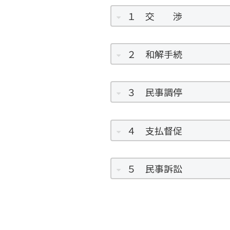
１ 交 渉
２ 和解手続
３ 民事調停
４ 支払督促
５ 民事訴訟